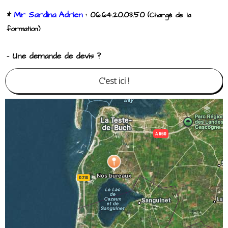
*
Mr Sardina Adrien
: 06.64.20.03.50
(Chargé de la
formation)
- Une demande de devis ?
C'est ici !