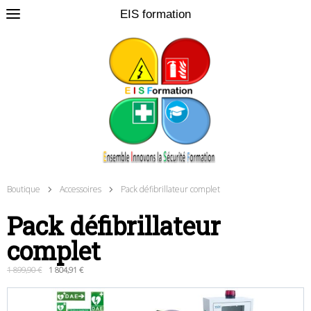
EIS formation
0
Boutique
Accessoires
Pack défibrillateur complet
Pack défibrillateur
complet
1 899,90 €
1 804,91 €