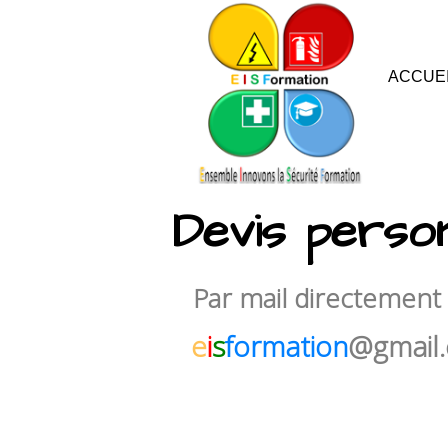
ACCUE
Devis person
Par mail directement 
e
i
s
formation
@gmail