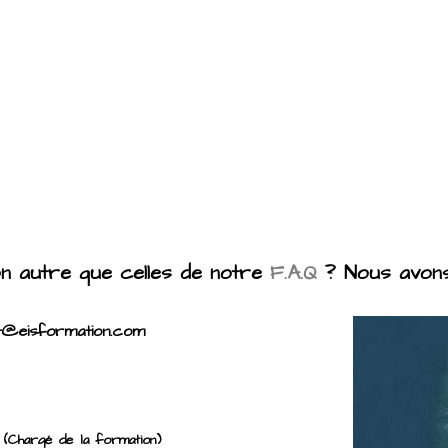
n autre que celles de notre
F.A.Q
? Nous avons 
ct@eisformation.com
0
(Chargé de la formation)