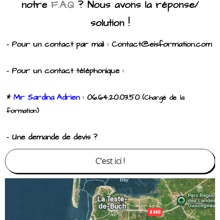
notre
F.A.Q
? Nous avons la réponse/
solution !
- Pour un contact par mail : Contact@eisformation.com
- Pour un contact téléphonique :
*
Mr Sardina Adrien
: 06.64.20.03.50
(Chargé de la
formation)
- Une demande de devis ?
C'est ici !