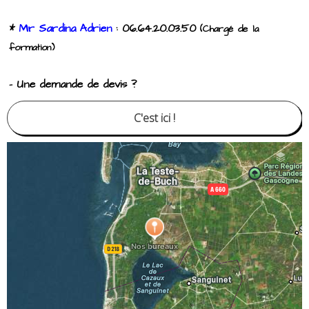
*
Mr Sardina Adrien
: 06.64.20.03.50
(Chargé de la
formation)
- Une demande de devis ?
C'est ici !